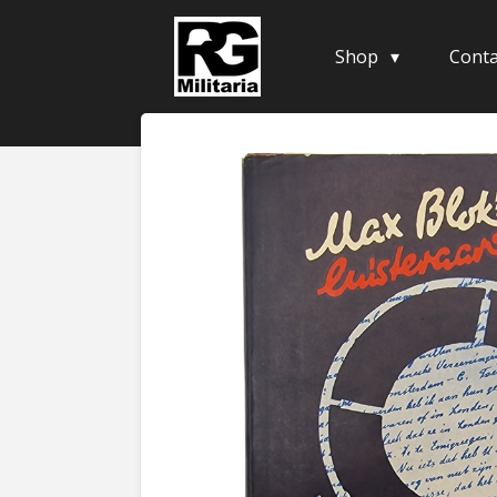
Skip
to
Shop
Conta
main
content