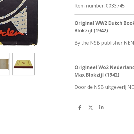
Item number:
0033745
Original WW2 Dutch Book
Blokzijl (1942)
By the NSB publisher NEN
Origineel Wo2 Nederland
Max Blokzijl (1942)
Door de NSB uitgeverij N
S
S
S
h
h
h
a
a
a
r
r
r
e
e
e