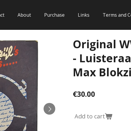
ct
About
Purchase
Links
Terms and C
Original 
- Luistera
Max Blokzij
€30.00
Add to cart