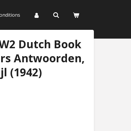
onditions
WW2 Dutch Book
ars Antwoorden,
l (1942)