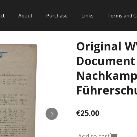
ct
About
Purchase
Links
Terms and C
Original 
Document 
Nachkamp
Führersch
€25.00
Add to cart