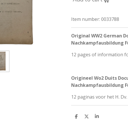
Item number:
0033788
Original WW2 German D
Nachkampfausbildung Fü
12 pages of information fo
Origineel Wo2 Duits Doc
Nachkampfausbildung Fü
12 paginas voor het H. Dv.
S
S
S
h
h
h
a
a
a