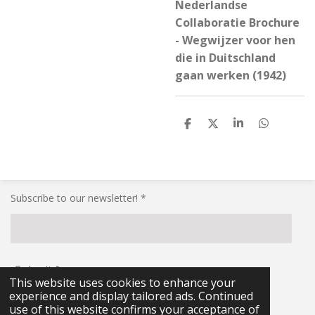
Nederlandse
Collaboratie Brochure
- Wegwijzer voor hen
die in Duitschland
gaan werken (1942)
S
S
S
S
h
h
h
h
a
a
a
a
r
r
r
r
e
e
e
e
Subscribe to our newsletter! *
Submit form
This website uses cookies to enhance your
experience and display tailored ads. Continued
© 2021 - 2026 RG-Militaria
use of this website confirms your acceptance of