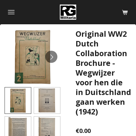
Skip
to
main
content
Original WW2
Dutch
Collaboration
Brochure -
Wegwijzer
voor hen die
in Duitschland
gaan werken
(1942)
€0.00